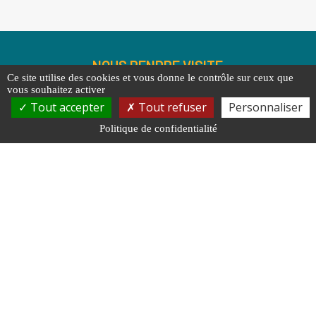
NOUS RENDRE VISITE
Ce site utilise des cookies et vous donne le contrôle sur ceux que
27 Av. Aristide Briand
vous souhaitez activer
70000 Vesoul
Tout accepter
Tout refuser
Personnaliser
NOUS CONTACTER
Politique de confidentialité
03 84 97 02 40