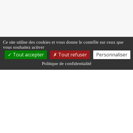
Ce site utilise des cookies et vous donne le contrôle sur ceux que
vous souhaitez activer
Tout accepter
Tout refuser
Personnaliser
Politique de confidentialité
NOUS RENDRE VISITE
27 Av. Aristide Briand
70000 Vesoul
NOUS CONTACTER
03 84 97 02 40