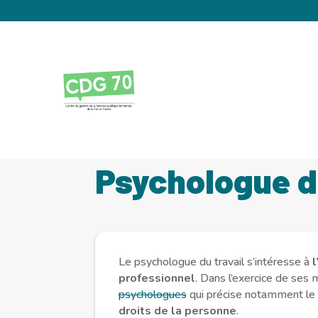
Panneau de gestion des cookies
Accueil
La santé et la prévention
La médeci
5
5
Psychologue du
Le psychologue du travail s’intéresse à
l
professionnel
. Dans l’exercice de ses m
psychologues
qui précise notamment le
droits de la personne
.