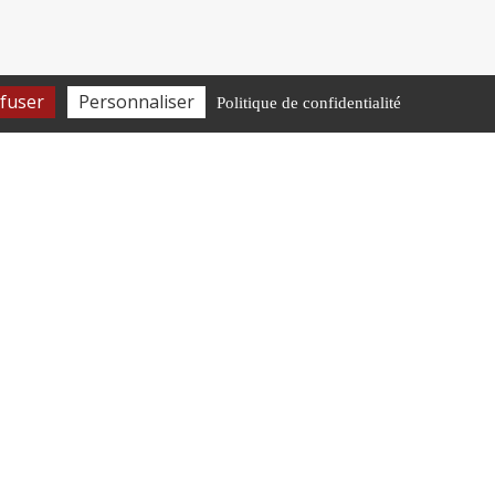
fuser
Personnaliser
Politique de confidentialité
HORAIRES D’OUVERTURE
Lundi-Vendredi
8h30-12h • 13h30-17h00