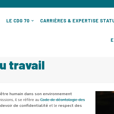
LE CDG 70
CARRIÈRES & EXPERTISE STAT
E
ne préventive
Psychologue du travail
5
 travail
’être humain dans son environnement
issions, il se réfère au
Code de déontologie des
devoir de confidentialité
et le
respect des