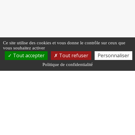
Ce site utilise des cookies et vous donne le contrôle sur ceux que
vous souhaitez activer
Tout accepter
Tout refuser
Personnaliser
Politique de confidentialité
NOUS RENDRE VISITE
27 Av. Aristide Briand
70000 Vesoul
NOUS CONTACTER
03 84 97 02 40