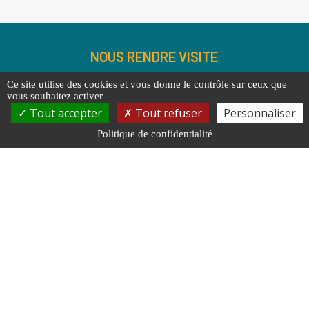
NOUS RENDRE VISITE
27 Av. Aristide Briand
Ce site utilise des cookies et vous donne le contrôle sur ceux que
70000 Vesoul
vous souhaitez activer
Tout accepter
Tout refuser
Personnaliser
NOUS CONTACTER
Politique de confidentialité
03 84 97 02 40